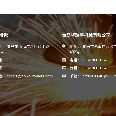
业部
青岛华瑞丰机械有限公司
址：
青岛市西海岸新区茂山路
地址：
青岛市西海岸新区
8号
492号
话：
电话：
0532-86810848
真：
传真：
0532-86810848
箱：
celia.z@epikautoparts.com
邮箱：
hrf86810848@163.