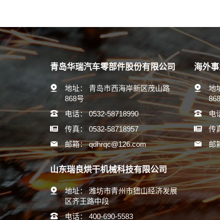
青岛华瑞汽车零部件股份有限公司
海外事
地址：
青岛市西海岸新区茂山路
地
868号
86
电话：
0532-58718990
电
传真：
0532-58718957
传
邮箱：
qdhrqc@126.com
邮
山东瑞良烘干机械科技有限公司
地址：
潍坊市青州市峱山经济发展
区齐王路中段
电话：
400-690-5583