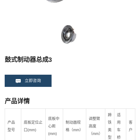
鼓式制动器总成3
立即咨询
产品详情
蹄
适
底板中
调整臂
产品
底板定位止
制动器规
铁
用
客
心距
高度
型号
口(mm)
格（mm）
类
车
户
(mm)
（mm）
型
桥