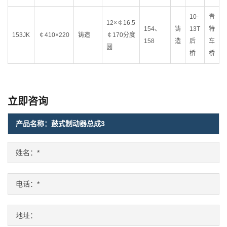
10-
青
12×￠16.5
154、
铸
13T
特
153JK
￠410×220
铸造
￠170分度
158
造
后
车
圆
桥
桥
立即咨询