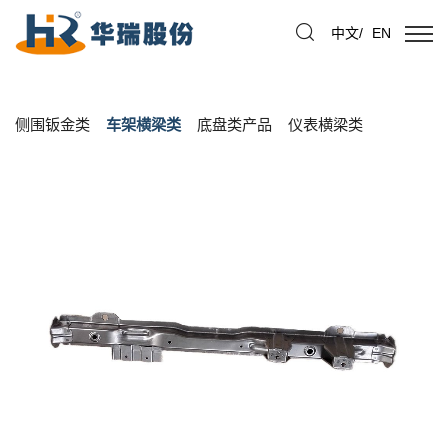
中文
/
EN
侧围钣金类
车架横梁类
底盘类产品
仪表横梁类